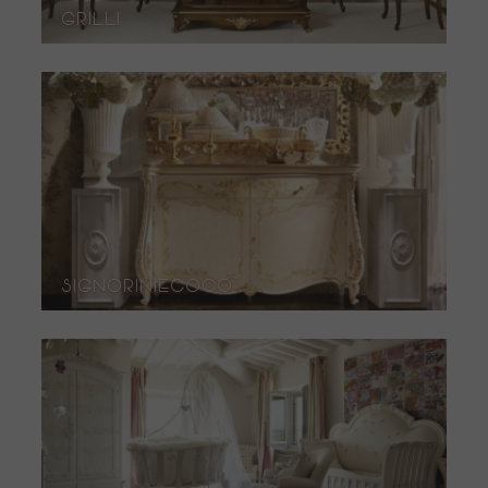
Grilli
SignorinieCoco