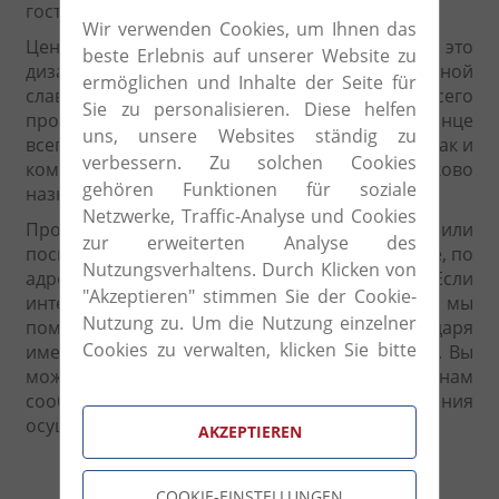
гостеприимную и функциональную.
Wir verwenden Cookies, um Ihnen das
Ценности, которые выделяют эту компанию - это
beste Erlebnis auf unserer Website zu
дизайн, доверенный дизайнерам международной
ermöglichen und Inhalte der Seite für
славы, страсть, которая является мотором всего
Sie zu personalisieren. Diese helfen
процесса генерирования новых идей и в конце
uns, unsere Websites ständig zu
всего дом, понимающийся как личное жилое, так и
verbessern. Zu solchen Cookies
коммерческое пространство. Таково
gehören Funktionen für soziale
назначение компании.
Netzwerke, Traffic-Analyse und Cookies
Продукцию Horm Вы можете заказать или
zur erweiterten Analyse des
посмотреть из наличия у нас в шоуруме в Вене, по
Nutzungsverhaltens. Durch Klicken von
адресу: Prinz Eugen Strasse 28, 1040 Wien. Если
"Akzeptieren" stimmen Sie der Cookie-
интересующего Вас продукта нет в наличии, мы
Nutzung zu. Um die Nutzung einzelner
поможем Вам разместить заказ, благодаря
Cookies zu verwalten, klicken Sie bitte
имеющимся в наличии каталогам и образцам. Вы
можете также связаться с нами, отправив нам
auf "Cookie-Einstellungen".
сообщение на нашем сайте. Наша компания
осуществляет доставку по всему миру!
AKZEPTIEREN
COOKIE-EINSTELLUNGEN