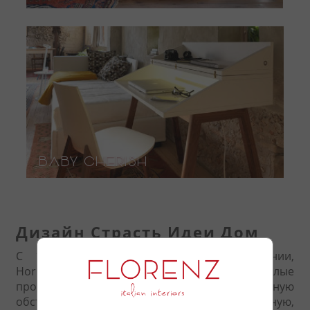
Baby Cherish
Дизайн Страсть Идеи Дом
С 1989 года, с года основания компании,
Horm.it создает эмоции превращая жилые
пространства в уникальную и эксклюзивную
обстановку, но в тоже время также и уютную,