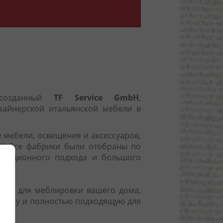
созданный
TF Service GmbH
,
зайнерской итальянской мебели в
 мебели, освещения и аксессуаров,
ей! Все фабрики были отобраны по
новационного подхода и большого
ия для меблировки вашего дома,
вкусу и полностью подходящую для