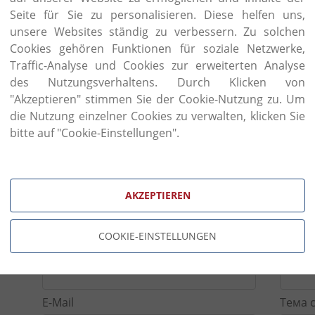
В нашем выставочном зале Вы сможете увидеть
Seite für Sie zu personalisieren. Diese helfen uns,
производителей (образцы п
unsere Websites ständig zu verbessern. Zu solchen
популярные направления), придать индивиду
Cookies gehören Funktionen für soziale Netzwerke,
размер, отделку, материал по Вашему вку
Traffic-Analyse und Cookies zur erweiterten Analyse
образцов. Некоторые фабрики дают возможно
des Nutzungsverhaltens. Durch Klicken von
исполняя все просьбы и пожелания клиентов.
"Akzeptieren" stimmen Sie der Cookie-Nutzung zu. Um
Вы желаете создать интерьер в современно
die Nutzung einzelner Cookies zu verwalten, klicken Sie
Florenz
Italian Interiors
всегда сможет Вам в этом 
bitte auf "Cookie-Einstellungen".
AKZEPTIEREN
контак
COOKIE-EINSTELLUNGEN
Фамилия
Телеф
E-Mail
Тема 