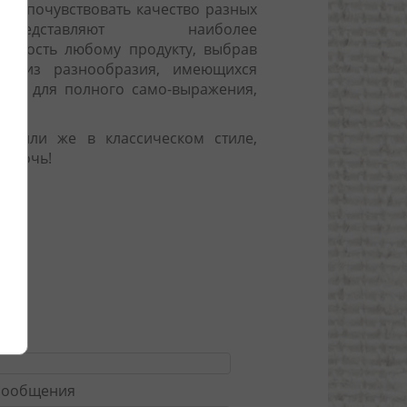
 и почувствовать качество разных
редставляют наиболее
альность любому продукту, выбрав
су из разнообразия, имеющихся
сть для полного само-выражения,
м или же в классическом стиле,
помочь!
т
он
сообщения