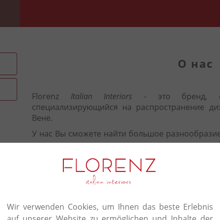
О нас
Florenz
Italian Interiors
- это бренд, 
специализирующийся на распространение ди
Вене.
У нас Вы сможете найти большое разнообразие
исключительно от итальянских производител
критериям высоких стандартов качества, ин
опыта в сфере дизайна интерьеров.
Мы поможем Вам в выборе наилучшего решен
создав индивидуальную обстановку по вашему 
Wir verwenden Cookies, um Ihnen das beste Erlebnis
Ваших потребностей.
auf unserer Website zu ermöglichen und Inhalte der