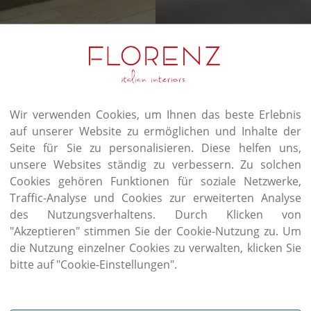
modern
Модерн
Wir verwenden Cookies, um Ihnen das beste Erlebnis
auf unserer Website zu ermöglichen und Inhalte der
Seite für Sie zu personalisieren. Diese helfen uns,
Фа
unsere Websites ständig zu verbessern. Zu solchen
Cookies gehören Funktionen für soziale Netzwerke,
E-M
Traffic-Analyse und Cookies zur erweiterten Analyse
des Nutzungsverhaltens. Durch Klicken von
"Akzeptieren" stimmen Sie der Cookie-Nutzung zu. Um
Кат
die Nutzung einzelner Cookies zu verwalten, klicken Sie
bitte auf "Cookie-Einstellungen".