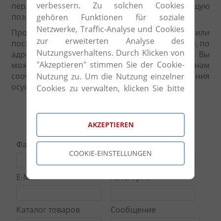
verbessern. Zu solchen Cookies
перламутр. Компания занимает лидирующую
позицию в своем секторе.
gehören Funktionen für soziale
Netzwerke, Traffic-Analyse und Cookies
Продукцию Natalini Вы можете заказать или
zur erweiterten Analyse des
посмотреть из наличия у нас в шоуруме в Вене, по
Nutzungsverhaltens. Durch Klicken von
адресу: Prinz Eugen Strasse 28, 1040 Wien. Вы
"Akzeptieren" stimmen Sie der Cookie-
можете также связаться с нами, отправив нам
сообщение на нашем сайте. Наша компания
Nutzung zu. Um die Nutzung einzelner
осуществляет доставку по всему миру!
Cookies zu verwalten, klicken Sie bitte
auf "Cookie-Einstellungen".
бланк запроса
AKZEPTIEREN
Фамилия
Телефон
COOKIE-EINSTELLUNGEN
E-Mail
Категория
Каталог товаров
Сообщение