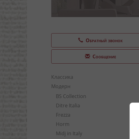
Обратный звонок
Сообщение
Классика
Модерн
BS Collection
Ditre Italia
Frezza
Horm
Midj in Italy