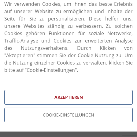
Продукцию Natalini Вы можете заказать или посм
Wir verwenden Cookies, um Ihnen das beste Erlebnis
Вене, по адресу: Prinz Eugen Strasse 28, 1040 Wie
auf unserer Website zu ermöglichen und Inhalte der
в наличии, мы поможем Вам разместить заказ. 
Seite für Sie zu personalisieren. Diese helfen uns,
отправив нам сообщение на нашем сайте. Наша 
unsere Websites ständig zu verbessern. Zu solchen
всему миру!
Cookies gehören Funktionen für soziale Netzwerke,
Traffic-Analyse und Cookies zur erweiterten Analyse
des Nutzungsverhaltens. Durch Klicken von
бланк зап
"Akzeptieren" stimmen Sie der Cookie-Nutzung zu. Um
die Nutzung einzelner Cookies zu verwalten, klicken Sie
bitte auf "Cookie-Einstellungen".
Фамилия
Телеф
E-Mail
Катег
AKZEPTIEREN
Каталог товаров
Сооб
COOKIE-EINSTELLUNGEN