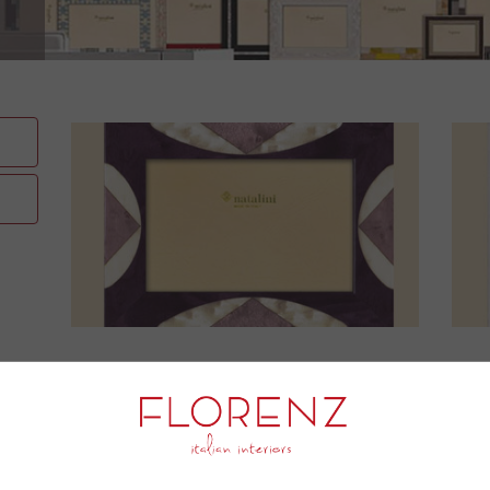
Инкрустированные рамки дл
Высокий выбор высококачественных изд
использованием техники инкрустации и таких м
Компания занимает лидирующую позицию в своем