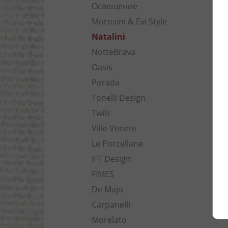
Освещение
Morosini & Evi Style
Natalini
NotteBrava
Oasis
Porada
Tonelli Design
Twils
Ville Venete
Le Porcellane
IFT Design
FIMES
De Majo
Carpanelli
Morelato