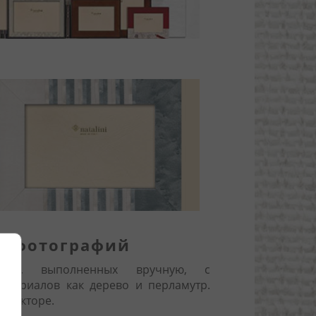
я фотографий
елий, выполненных вручную, с
атериалов как дерево и перламутр.
 секторе.