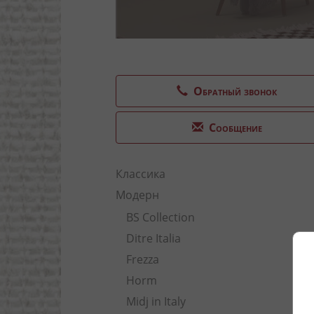
Обратный звонок
Сообщение
Классика
Модерн
BS Collection
Ditre Italia
Frezza
Horm
Midj in Italy