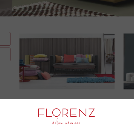
От дизайна до модерна
Twils интерпретирует современный стиль, прид
реализма и увлечения. Для Twils ценность диза
выражать современные тенденции для создания н