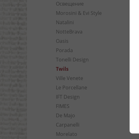
Освещение
Morosini & Evi Style
Natalini
NotteBrava
Oasis
Porada
Tonelli Design
Twils
Ville Venete
Le Porcellane
IFT Design
FIMES
De Majo
Carpanelli
Morelato