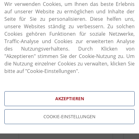
Большая и разнообразная коллекция кр
Wir verwenden Cookies, um Ihnen das beste Erlebnis
зала, объединенных одной общей чертой: пои
auf unserer Website zu ermöglichen und Inhalte der
вниманием к практичности.
Seite für Sie zu personalisieren. Diese helfen uns,
unsere Websites ständig zu verbessern. Zu solchen
Модели, созданные сегодня, чтобы превратиться в
Cookies gehören Funktionen für soziale Netzwerke,
Продукцию Twils Вы можете заказать или посмо
Traffic-Analyse und Cookies zur erweiterten Analyse
Вене, по адресу: Prinz Eugen Strasse 28, 1040 Wie
des Nutzungsverhaltens. Durch Klicken von
в наличии, мы поможем Вам разместить зака
"Akzeptieren" stimmen Sie der Cookie-Nutzung zu. Um
каталогам и образцам. Вы можете также связатьс
die Nutzung einzelner Cookies zu verwalten, klicken Sie
нашем сайте. Наша компания осуществляет достав
bitte auf "Cookie-Einstellungen".
бланк зап
AKZEPTIEREN
Фамилия
Телеф
COOKIE-EINSTELLUNGEN
E-Mail
Катег