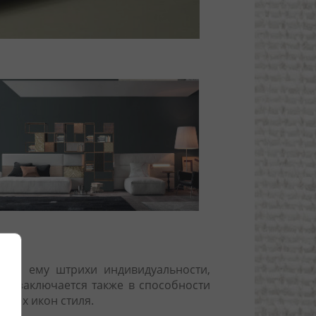
авая ему штрихи индивидуальности,
йна заключается также в способности
овых икон стиля.