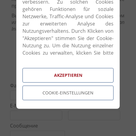
verbessern. Zu solchen Cookies
просьбы и пожелания клиентов.
gehören Funktionen für soziale
Вы желаете создать интерьер в современном
Netzwerke, Traffic-Analyse und Cookies
или же в классическом стиле, Florenz
Italian
zur erweiterten Analyse des
Interiors
всегда сможет Вам в этом помочь!
Nutzungsverhaltens. Durch Klicken von
"Akzeptieren" stimmen Sie der Cookie-
Nutzung zu. Um die Nutzung einzelner
Cookies zu verwalten, klicken Sie bitte
auf "Cookie-Einstellungen".
контакт
AKZEPTIEREN
Фамилия
Телефон
COOKIE-EINSTELLUNGEN
E-Mail
Тема сообщения
Сообщение