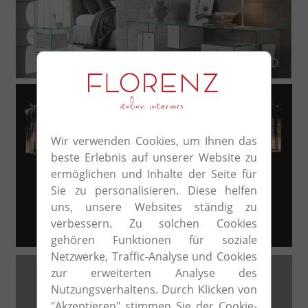
Moderno
Wir verwenden Cookies, um Ihnen das
beste Erlebnis auf unserer Website zu
ermöglichen und Inhalte der Seite für
Sie zu personalisieren. Diese helfen
uns, unsere Websites ständig zu
verbessern. Zu solchen Cookies
gehören Funktionen für soziale
Netzwerke, Traffic-Analyse und Cookies
zur erweiterten Analyse des
Chi siamo
Nutzungsverhaltens. Durch Klicken von
Da noi potete trovare una vasta gamma di arredi, luci e
"Akzeptieren" stimmen Sie der Cookie-