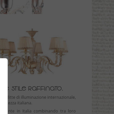
 e stile raffinato.
ri ditte di illuminazione internazionale,
inatezza italiana.
vamente in Italia combinando tra loro