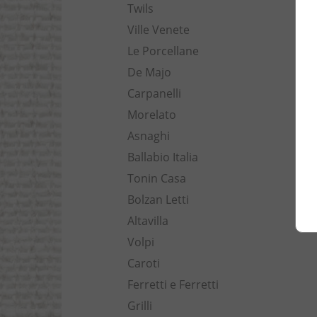
Twils
Ville Venete
Le Porcellane
De Majo
Carpanelli
Morelato
Asnaghi
Ballabio Italia
Tonin Casa
Bolzan Letti
Altavilla
Volpi
Caroti
Ferretti e Ferretti
Grilli