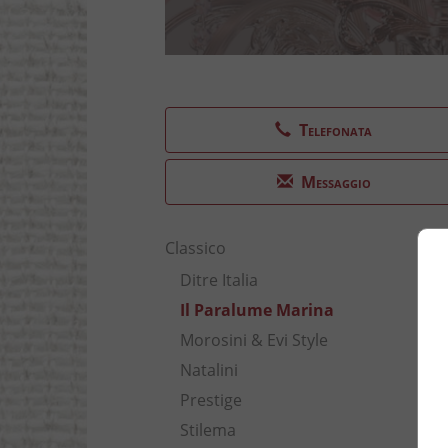
Telefonata
Messaggio
Classico
Ditre Italia
Il Paralume Marina
Morosini & Evi Style
Natalini
Prestige
Stilema