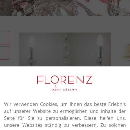
Innovazione e design. Qualità
Wir verwenden Cookies, um Ihnen das beste Erlebnis
Il Paralume Marina si è imposta come una delle miglio
auf unserer Website zu ermöglichen und Inhalte der
diventando sinonimo di lusso, eleganza, qualità e raff
Seite für Sie zu personalisieren. Diese helfen uns,
unsere Websites ständig zu verbessern. Zu solchen
Tutti i modelli sono realizzati a mano ed esclusi