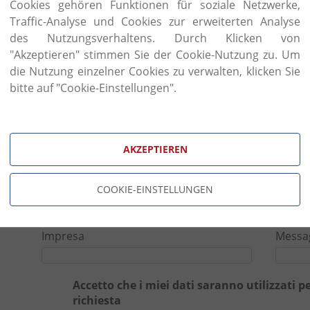
Cookies gehören Funktionen für soziale Netzwerke,
pregiati materiali come il vetro di Murano, il cri
Traffic-Analyse und Cookies zur erweiterten Analyse
originale con i migliori tessuti, quali seta, chiffon di
des Nutzungsverhaltens. Durch Klicken von
Atmosfere senza tempo, angoli di assouta em
"Akzeptieren" stimmen Sie der Cookie-Nutzung zu. Um
riflessi unici dei cristalli Swarovski: questo è il lifest
die Nutzung einzelner Cookies zu verwalten, klicken Sie
tentare!
bitte auf "Cookie-Einstellungen".
AKZEPTIEREN
Richiama
COOKIE-EINSTELLUNGEN
Nome
Telefo
Impresa
Messa
Accetto che i miei dati saranno utilizzati p
richiesta