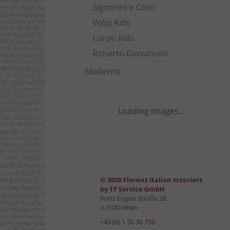
Signorini e Coco
Volpi Kids
Caroti Kids
Roberto Giovannini
Moderno
Loading images...
© 2026 Florenz Italian Interiors
by TF Service GmbH
Prinz Eugen Straße 28
A-1040 Wien
+43 (0) 1 50 30 750