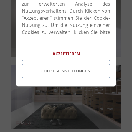
zur erweiterten Analyse des
Nutzungsverhaltens. Durch Klicken von
"Akzeptieren" stimmen Sie der Cookie-
Nutzung zu. Um die Nutzung einzelner
Cookies zu verwalten, klicken Sie bitte
auf "Cookie-Einstellungen".
IFT Design
AKZEPTIEREN
COOKIE-EINSTELLUNGEN
FImes