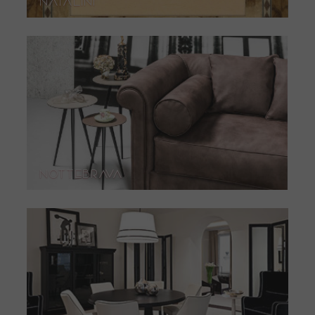
Natalini
NotteBrava