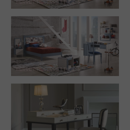
FerrettieFerrettiKids
FerrettieFerrettiKids