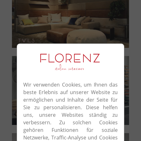
Twils
Wir verwenden Cookies, um Ihnen das
beste Erlebnis auf unserer Website zu
ermöglichen und Inhalte der Seite für
Sie zu personalisieren. Diese helfen
uns, unsere Websites ständig zu
Ville Venete
verbessern. Zu solchen Cookies
gehören Funktionen für soziale
Netzwerke, Traffic-Analyse und Cookies