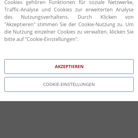
esperienze si tramandano da una generazione all’alt
Cookies gehören Funktionen für soziale Netzwerke,
Traffic-Analyse und Cookies zur erweiterten Analyse
Questi stessi valori guidano ogni giorno l’azien
des Nutzungsverhaltens. Durch Klicken von
progettazione alla produzione, seguite direttament
e avanzati per rispondere in modo efficace e tempes
"Akzeptieren" stimmen Sie der Cookie-Nutzung zu. Um
dinamici.
die Nutzung einzelner Cookies zu verwalten, klicken Sie
bitte auf "Cookie-Einstellungen".
Lo stabilimento produttivo è immerso nella ca
industriale dinamico riconosciuto in tutto il mondo p
Qui viene realizzata l’intera collezione in catalogo
innovazione tecnologica, dove le persone sono 
AKZEPTIEREN
standard qualitativi elevati e controlli accurati durante 
COOKIE-EINSTELLUNGEN