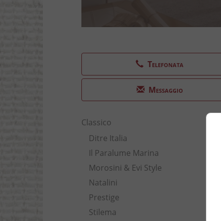
Telefonata
Messaggio
Classico
Ditre Italia
Il Paralume Marina
Morosini & Evi Style
Natalini
Prestige
Stilema