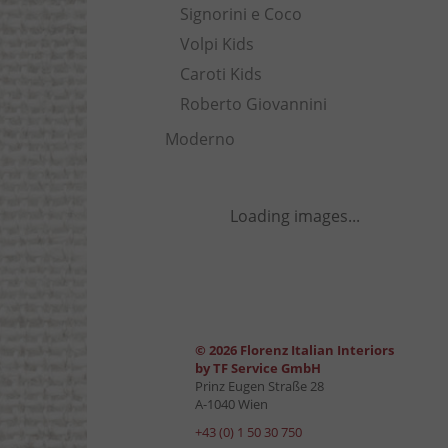
Signorini e Coco
Volpi Kids
Caroti Kids
Roberto Giovannini
Moderno
Loading images...
© 2026 Florenz Italian Interiors
by TF Service GmbH
Prinz Eugen Straße 28
A-1040 Wien
+43 (0) 1 50 30 750