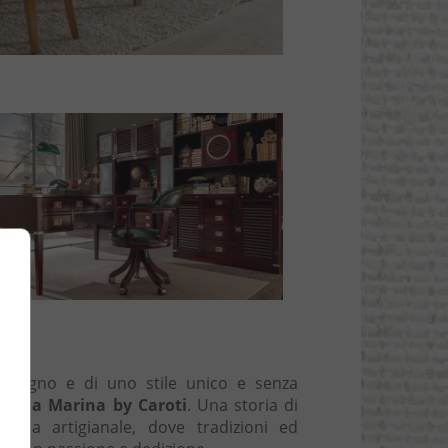
el legno e di uno stile unico e senza
ecchia Marina by Caroti
. Una storia di
meria artigianale, dove tradizioni ed