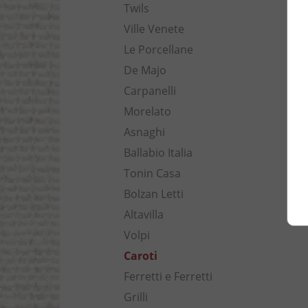
Twils
Ville Venete
Le Porcellane
De Majo
Carpanelli
Morelato
Asnaghi
Ballabio Italia
Tonin Casa
Bolzan Letti
Altavilla
Volpi
Caroti
Ferretti e Ferretti
Grilli