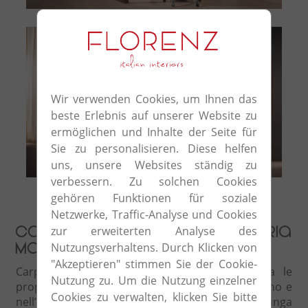
Wir verwenden Cookies, um Ihnen das
beste Erlebnis auf unserer Website zu
ermöglichen und Inhalte der Seite für
Sie zu personalisieren. Diese helfen
Parete Mistral
uns, unsere Websites ständig zu
verbessern. Zu solchen Cookies
gehören Funktionen für soziale
Netzwerke, Traffic-Analyse und Cookies
zur erweiterten Analyse des
Carpanelli: Alta ebanisteria
Nutzungsverhaltens. Durch Klicken von
made in Italy.
"Akzeptieren" stimmen Sie der Cookie-
Carpanelli è un’azienda familiare che affonda le
Nutzung zu. Um die Nutzung einzelner
proprie radici nella lavorazione artistica del legno e
Cookies zu verwalten, klicken Sie bitte
nell’ebanisteria di altissimo livello. Una lunga