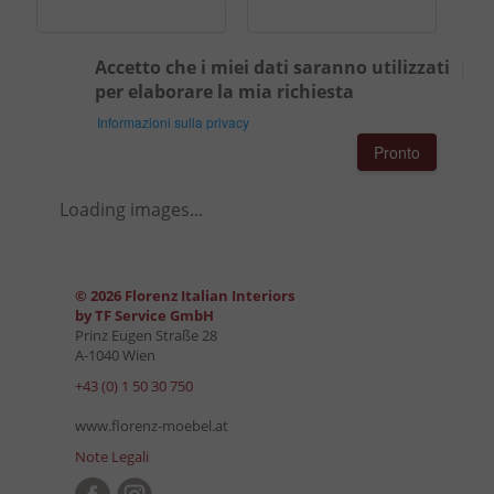
Accetto che i miei dati saranno utilizzati
per elaborare la mia richiesta
Informazioni sulla privacy
Pronto
Loading images...
© 2026 Florenz Italian Interiors
by TF Service GmbH
Prinz Eugen Straße 28
A-1040 Wien
+43 (0) 1 50 30 750
www.florenz-moebel.at
Note Legali