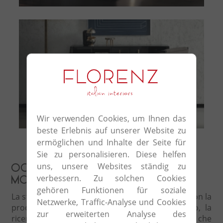
Dante
Wir verwenden Cookies, um Ihnen das
beste Erlebnis auf unserer Website zu
ermöglichen und Inhalte der Seite für
Sie zu personalisieren. Diese helfen
uns, unsere Websites ständig zu
Ogni volta un tocco da
verbessern. Zu solchen Cookies
maestro
gehören Funktionen für soziale
La storia di Signorini & Coco comincia nel 1973 con la
Netzwerke, Traffic-Analyse und Cookies
produzione di mobili d’arte. Alla base di tutto, la
zur erweiterten Analyse des
ricerca assoluta di una perfezione stilistica che