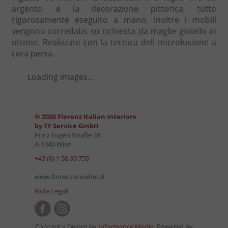
argento, e la decorazione pittorica, tutto
rigorosamente eseguito a mano. Inoltre i mobili
vengono corredatis su richiesta da maglie gioiello in
ottone. Realizzate con la tecnica dell microfusione a
cera persa.
Loading images...
© 2026 Florenz Italian Interiors
by TF Service GmbH
Prinz Eugen Straße 28
A-1040 Wien
+43 (0) 1 50 30 750
www.florenz-moebel.at
Note Legali
Concept + Design by
Informance Media
, Powered by