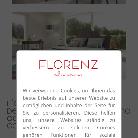
Santiago
Wir verwenden Cookies, um Ihnen das
beste Erlebnis auf unserer Website zu
L'autenticità ed il prestigio
ermöglichen und Inhalte der Seite für
del Made in Italy certificano
Sie zu personalisieren. Diese helfen
ogni elemento della
uns, unsere Websites ständig zu
collezione Volpi
verbessern. Zu solchen Cookies
gehören Funktionen für soziale