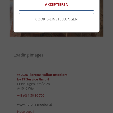
AKZEPTIEREN
COOKIE-EINSTELLUNGEN
Loading images...
© 2026 Florenz Italian Interiors
by TF Service GmbH
Prinz Eugen Straße 28
A-1040 Wien
+43 (0) 1 50 30 750
www.florenz-moebel.at
Note Legali