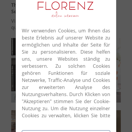
These offers are only valid from the 5th of
September to the 8th of October.
Visit our showroom or
contact
us for any
questions you may have!
Wir verwenden Cookies, um Ihnen das
beste Erlebnis auf unserer Website zu
ermöglichen und Inhalte der Seite für
Sie zu personalisieren. Diese helfen
uns, unsere Websites ständig zu
verbessern. Zu solchen Cookies
gehören Funktionen für soziale
Netzwerke, Traffic-Analyse und Cookies
zur erweiterten Analyse des
Nutzungsverhaltens. Durch Klicken von
"Akzeptieren" stimmen Sie der Cookie-
Nutzung zu. Um die Nutzung einzelner
Cookies zu verwalten, klicken Sie bitte
auf "Cookie-Einstellungen".