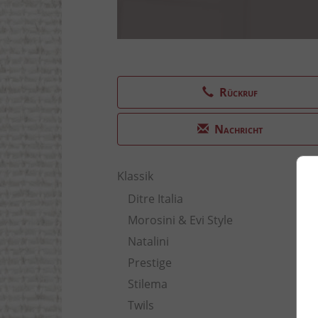
Rückruf
Nachricht
Klassik
Ditre Italia
Morosini & Evi Style
Natalini
Prestige
Stilema
Twils