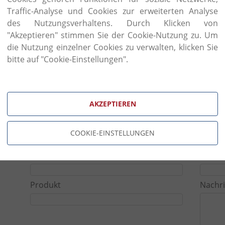
Über die Jahre hinweg haben sich Veränderunge
Traffic-Analyse und Cookies zur erweiterten Analyse
Dekoration ergeben um mit den modernen Einflü
des Nutzungsverhaltens. Durch Klicken von
Wiederbelebung der Tradition zu interagieren. Trot
"Akzeptieren" stimmen Sie der Cookie-Nutzung zu. Um
Materialen wie Gold oder Platinum eine Umsetzung d
die Nutzung einzelner Cookies zu verwalten, klicken Sie
Tradition; da diese mit reinster Handarbeit vollführt 
bitte auf "Cookie-Einstellungen".
Anfragefor
AKZEPTIEREN
Name
Telef
COOKIE-EINSTELLUNGEN
Email
Katego
Produkt
Nachri