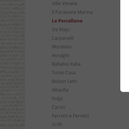
Ville Venete
Il Paralume Marina
Le Porcellane
De Majo
Carpanelli
Morelato
Asnaghi
Ballabio Italia
Tonin Casa
Bolzan Letti
Altavilla
Volpi
Caroti
Ferretti e Ferretti
Grilli