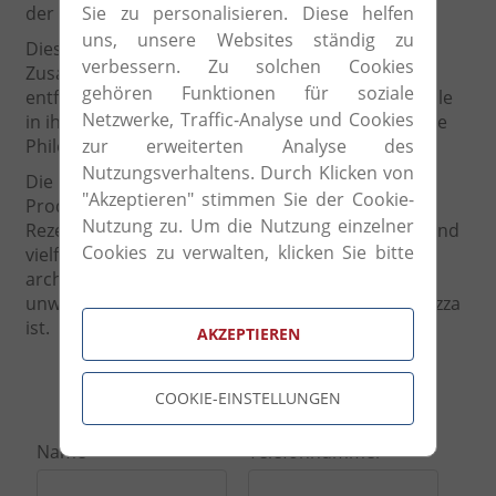
Sie zu personalisieren. Diese helfen
der Spitze.
uns, unsere Websites ständig zu
Diese Leidenschaft wurde durch die
verbessern. Zu solchen Cookies
Zusammenarbeit mit Designern von Weltrang
gehören Funktionen für soziale
entfacht. Dies ermöglichte Frezza eine Pioniersrolle
Netzwerke, Traffic-Analyse und Cookies
in ihrer Sparte zu übernehmen und gleichzeitig die
zur erweiterten Analyse des
Philosophie ihrer Firma wiederzuspiegeln.
Nutzungsverhaltens. Durch Klicken von
Die Frezza Kollektion besteht aus einer Reihe von
"Akzeptieren" stimmen Sie der Cookie-
Produkten: Bürokombinationen, Aktenschränke,
Nutzung zu. Um die Nutzung einzelner
Rezeptions- und Trennwände. Eine umfassende und
Cookies zu verwalten, klicken Sie bitte
vielfältige Auswahl, welche perfekt zu jedem
auf "Cookie-Einstellungen".
architektonischen Stil passt und dadurch ein
unwiderlegbarer Beweise für die Prestige von Frezza
ist.
AKZEPTIEREN
Anfrageformular
COOKIE-EINSTELLUNGEN
Name
Telefonnummer