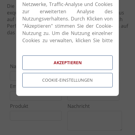
Netzwerke, Traffic-Analyse und Cookies
Die Exzellenz der Produkte ist das Resultat von
zur erweiterten Analyse des
exquisiter Handwerkskunst und besonderem Fokus
Nutzungsverhaltens. Durch Klicken von
auf Detail und Design. Das konstante Streben nach
"Akzeptieren" stimmen Sie der Cookie-
Perfektion hebt die natürliche Qualität des Holzes auf
das höchste Maß.
Nutzung zu. Um die Nutzung einzelner
Cookies zu verwalten, klicken Sie bitte
auf "Cookie-Einstellungen".
Anfrageformular
AKZEPTIEREN
Name
Telefonnummer
COOKIE-EINSTELLUNGEN
Email
Kategorie
Produkt
Nachricht