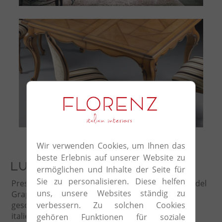
Table
Wir verwenden Cookies, um Ihnen das
beste Erlebnis auf unserer Website zu
Luxuröse Einrichtung
ermöglichen und Inhalte der Seite für
Sie zu personalisieren. Diese helfen
Prestige ist ein Unternehmen mit Sitz in Bassano del
uns, unsere Websites ständig zu
Grappa in Italien. Einer Region, welche im
verbessern. Zu solchen Cookies
geschichtlichen Verlauf eine Tradition für den
italienischen Luxusmöbelmarkt entwickelt hat.
gehören Funktionen für soziale