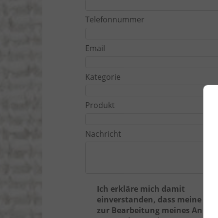
Telefonnummer
Email
Kategorie
Produkt
Nachricht
Ich erkläre mich damit
einverstanden, dass meine Da
zur Bearbeitung meines Anlieg