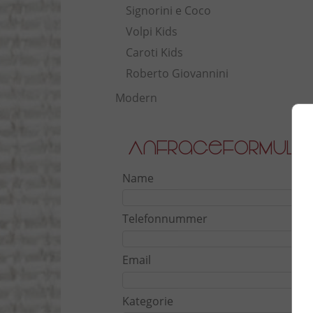
Signorini e Coco
Volpi Kids
Caroti Kids
Roberto Giovannini
Modern
Anfrageformula
Name
Telefonnummer
Email
Kategorie