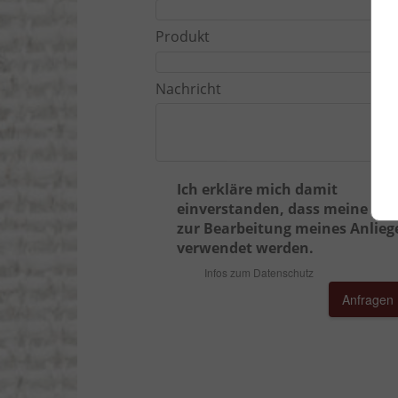
Produkt
Nachricht
Ich erkläre mich damit
einverstanden, dass meine Da
zur Bearbeitung meines Anlieg
verwendet werden.
Infos zum Datenschutz
Anfragen