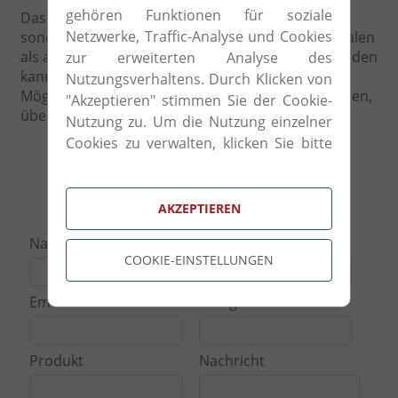
gehören Funktionen für soziale
Das Resultat ist eine ordentliche, dennoch
Netzwerke, Traffic-Analyse und Cookies
sonderbare Eleganz, die Zuhause sowohl in formalen
als auch modernen Umgebungen angewandt werden
zur erweiterten Analyse des
kann. Twils bietet mit Ihrem Sortiment die
Nutzungsverhaltens. Durch Klicken von
Möglichkeit mit Kontrasten und außergewöhnlichen,
"Akzeptieren" stimmen Sie der Cookie-
überraschenden Kombinationen zu spielen.
Nutzung zu. Um die Nutzung einzelner
Cookies zu verwalten, klicken Sie bitte
auf "Cookie-Einstellungen".
Anfrageformular
AKZEPTIEREN
Name
Telefonnummer
COOKIE-EINSTELLUNGEN
Email
Kategorie
Produkt
Nachricht