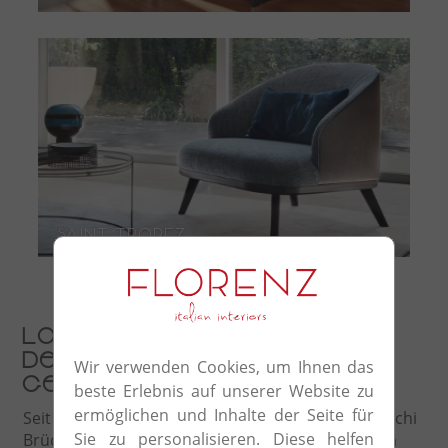
saint tropez
Langjährige Erfahrung in
der Herstellung
Wir verwenden Cookies, um Ihnen das
gepolsterter Möbel
beste Erlebnis auf unserer Website zu
ermöglichen und Inhalte der Seite für
Seit der Gründung im Jahr 1976 durch die De Marchi
Sie zu personalisieren. Diese helfen
Brüder, führten stetige Verbesserungen zu einem