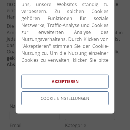
raschen Wachstum des Unternehmens. Es erfolgte
uns, unsere Websites ständig zu
eine Wandlung von einem einfachen
verbessern. Zu solchen Cookies
Handwerksgeschäft zu dem heutigen Konzern.
gehören Funktionen für soziale
Netzwerke, Traffic-Analyse und Cookies
Die Mission des Unternehmens ist es Sofas und
zur erweiterten Analyse des
Armsessel zu kreieren, dessen Design und Qualität in
jedermanns Reichweite ist. Jedes Detail der Sofas ist
Nutzungsverhaltens. Durch Klicken von
das Ergebnis von unübersehbarer
"Akzeptieren" stimmen Sie der Cookie-
Qualitätshandarbeit. Von
feinen Besätzen
über die
Nutzung zu. Um die Nutzung einzelner
gekonnte Balance der Farbkontraste und
Cookies zu verwalten, klicken Sie bitte
Abstimmungen.
auf "Cookie-Einstellungen".
AKZEPTIEREN
Anfrageformular
COOKIE-EINSTELLUNGEN
Name
Telefonnummer
Email
Kategorie