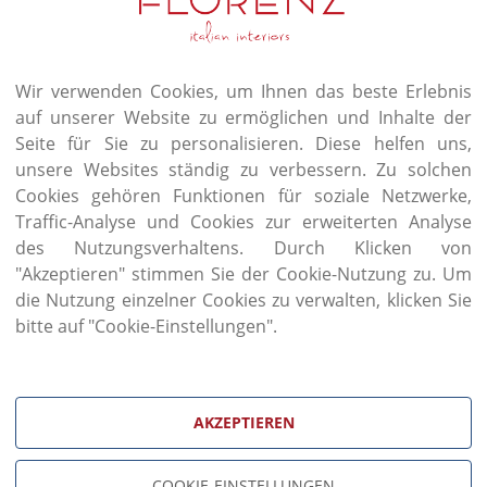
Wir verwenden Cookies, um Ihnen das beste Erlebnis
auf unserer Website zu ermöglichen und Inhalte der
Aktion!
Seite für Sie zu personalisieren. Diese helfen uns,
unsere Websites ständig zu verbessern. Zu solchen
Wir bieten Ihnen einen Rabatt von
-20%
auf italie
Cookies gehören Funktionen für soziale Netzwerke,
und Schreibtische unserer Ausstellung. Und
-15%
a
Traffic-Analyse und Cookies zur erweiterten Analyse
Ausgenommen die Firma Porada bekommt nur ein
des Nutzungsverhaltens. Durch Klicken von
Diese Angebote sind von 05 September bis 08 Ok
"Akzeptieren" stimmen Sie der Cookie-Nutzung zu. Um
die Nutzung einzelner Cookies zu verwalten, klicken Sie
Besuchen Sie unseren Schauraum oder
kontaktier
bitte auf "Cookie-Einstellungen".
AKZEPTIEREN
COOKIE-EINSTELLUNGEN