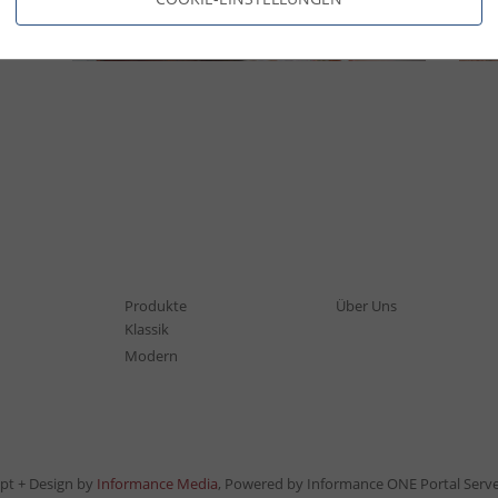
Produkte
Über Uns
Klassik
Modern
pt + Design by
Informance Media
, Powered by Informance ONE Portal Serv