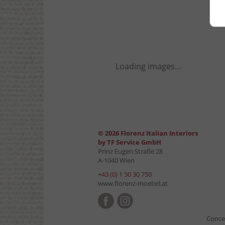
Loading images...
© 2026 Florenz Italian Interiors
by TF Service GmbH
Prinz Eugen Straße 28
A-1040 Wien
+43 (0) 1 50 30 750
www.florenz-moebel.at
Conce