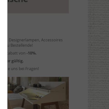
nische Designerlampen, Accessoires
uf zu Bestellende!
en Rabatt von
-10%.
tober gültig.
en
Sie uns bei Fragen!