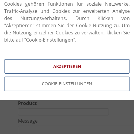
craftsman, who constructed the noble and prestigio
Cookies gehören Funktionen für soziale Netzwerke,
and wonderful palaces of the enchanting Montefeltro 
Traffic-Analyse und Cookies zur erweiterten Analyse
des Nutzungsverhaltens. Durch Klicken von
100% Made in Italy. The company uses only first cho
"Akzeptieren" stimmen Sie der Cookie-Nutzung zu. Um
furniture guarantees quality and respect of the origina
die Nutzung einzelner Cookies zu verwalten, klicken Sie
bitte auf "Cookie-Einstellungen".
Request 
AKZEPTIEREN
Name
Phon
COOKIE-EINSTELLUNGEN
Email
Categ
Product
Message