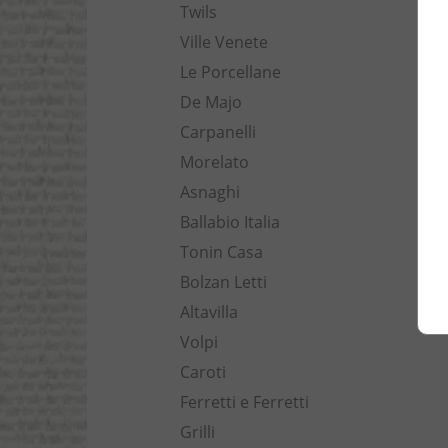
Twils
Ville Venete
Le Porcellane
De Majo
Carpanelli
Morelato
Asnaghi
Ballabio Italia
Tonin Casa
Bolzan Letti
Altavilla
Volpi
Caroti
Ferretti e Ferretti
Grilli