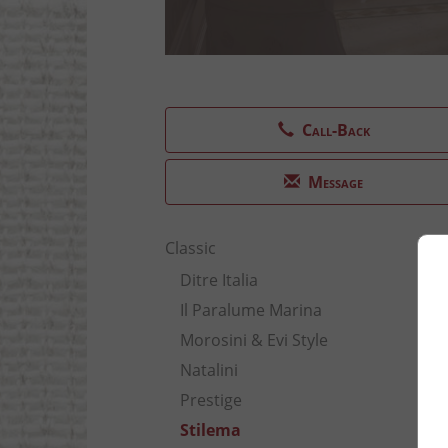
Call-Back
Message
Classic
Ditre Italia
Il Paralume Marina
Morosini & Evi Style
Natalini
Prestige
Stilema