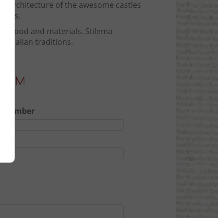
us architecture of the awesome castles
hills.
ice wood and materials. Stilema
l Italian traditions.
Form
e Number
ory