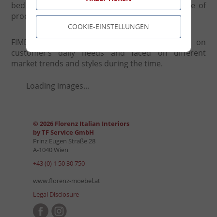
bedroom furniture, always offering a wide range of
products.
COOKIE-EINSTELLUNGEN
FIMES has always focused the attention on
customer’s daily needs and faced on different
market trends and styles during the time.
Loading images...
© 2026 Florenz Italian Interiors
by TF Service GmbH
Prinz Eugen Straße 28
A-1040 Wien
+43 (0) 1 50 30 750
www.florenz-moebel.at
Legal Disclosure