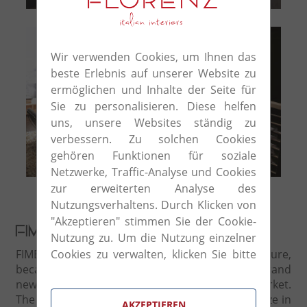
Wir verwenden Cookies, um Ihnen das
beste Erlebnis auf unserer Website zu
ermöglichen und Inhalte der Seite für
Sie zu personalisieren. Diese helfen
uns, unsere Websites ständig zu
verbessern. Zu solchen Cookies
gehören Funktionen für soziale
walk-in closet free
Netzwerke, Traffic-Analyse und Cookies
zur erweiterten Analyse des
Nutzungsverhaltens. Durch Klicken von
"Akzeptieren" stimmen Sie der Cookie-
FIMES
Nutzung zu. Um die Nutzung einzelner
FIMES is a point of reference for bedroom furniture,
Cookies zu verwalten, klicken Sie bitte
because during the years it has increased brand
auf "Cookie-Einstellungen".
new, innovative and significant ideas for this market.
The company FIMES made the choice to specialize in
AKZEPTIEREN