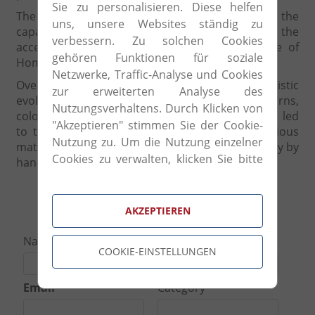
Sie zu personalisieren. Diese helfen
The brand Le Porcellane is characterized by the
uns, unsere Websites ständig zu
capable hands of their artists who have created the
verbessern. Zu solchen Cookies
acceptance throught the world in the branche of
gehören Funktionen für soziale
Home and Lighting.
Netzwerke, Traffic-Analyse und Cookies
Over the years, their close attention to the stylistic
zur erweiterten Analyse des
evolution of living has led to changes in patterns,
Nutzungsverhaltens. Durch Klicken von
colors and décor. The contemporary influences led
"Akzeptieren" stimmen Sie der Cookie-
to the recovery of the tradition of using precious
Nutzung zu. Um die Nutzung einzelner
materials such as gold and platinum. Made strictly by
Cookies zu verwalten, klicken Sie bitte
hand in the precious Italy.
auf "Cookie-Einstellungen".
Request Form
AKZEPTIEREN
Name
Phone Number
COOKIE-EINSTELLUNGEN
Email
Category